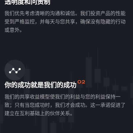
透明度和问责制
我们优先考虑清晰的沟通和诚信。我们投资产品的性能
受到严格监控，并每天与您共享，确保没有隐藏的行动
或意外。
02
你的成功就是我们的成功
我们的共享收益模型使我们的利益与您的利益保持一
致；只有当您成功时，我们才会成功。这一承诺促进了
建立在互利基础上的伙伴关系。