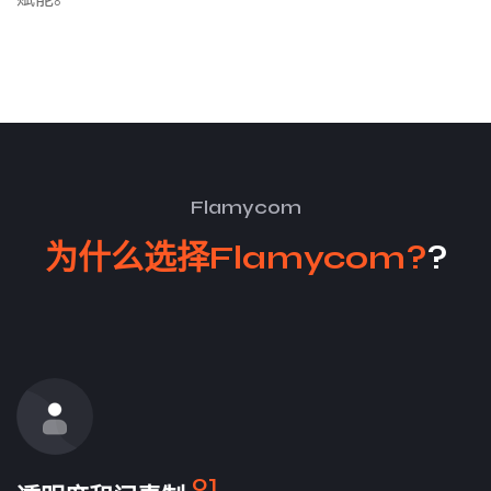
Flamycom
为什么选择Flamycom?
?
01