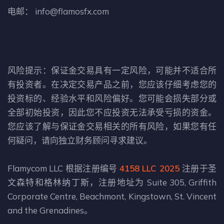
电邮：
info@flamosfx.com
风险提示：保证金交易具有一定风险，可能并不适合所
有投资者。在决定交易产品之前，您应该仔细考虑您的
投资标的、经验水平和风险偏好。您可能会损失部分或
全部初始投资，因此您不应投资无法承受亏损的资金。
您应该了解与保证金交易相关的所有风险，如果您有任
何疑问，请向独立财务顾问寻求建议。
Flamycom LLC 根据注册编号
4158 LLC 2025
注册于圣
文森特和格林纳丁斯，注册地址为 Suite 305, Griffith
Corporate Centre, Beachmont, Kingstown, St. Vincent
and the Grenadines。