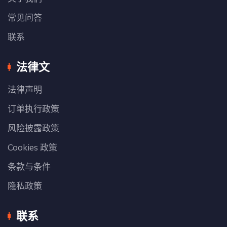
常见问答
联系
法律文
法律声明
订单执行政策
风险披露政策
Cookies 政策
条款与条件
隐私政策
联系